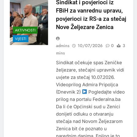
Sindikat i povjerioci iz
FBiH za vanrednu upravu,
povjerioci iz RS-a za stečaj
Nove Željezare Zenica
AKTIVNOSTI
VIJESTI
admins
10/07/2026
0
3
mins
Sindikat očekuje spas Zeničke
željezare, stečajni upravnik vidi
uvjete za stečaj 10.07.2026.
Videoprilog Admira Pripoljca
(Dnevnik 2)
Pogledajte video
prilog na portalu Federalna.ba
Da li će Općinski sud u Zenici
donijeti odluku o otvaranju
stečaja nad Novom Željezarom
Zenica bit će poznato u
narednim danima. Epilog je to