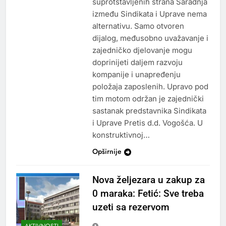
suprotstavljenih strana Saradnja
između Sindikata i Uprave nema
alternativu. Samo otvoren
dijalog, međusobno uvažavanje i
zajedničko djelovanje mogu
doprinijeti daljem razvoju
kompanije i unapređenju
položaja zaposlenih. Upravo pod
tim motom održan je zajednički
sastanak predstavnika Sindikata
i Uprave Pretis d.d. Vogošća. U
konstruktivnoj…
Opširnije
Nova željezara u zakup za
0 maraka: Fetić: Sve treba
uzeti sa rezervom
AKTIVNOSTI