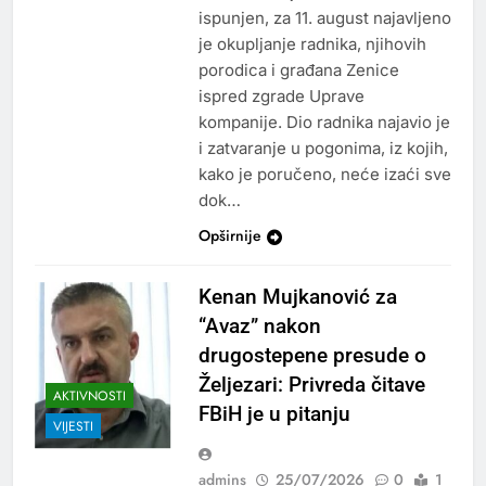
ispunjen, za 11. august najavljeno
je okupljanje radnika, njihovih
porodica i građana Zenice
ispred zgrade Uprave
kompanije. Dio radnika najavio je
i zatvaranje u pogonima, iz kojih,
kako je poručeno, neće izaći sve
dok…
Opširnije
Kenan Mujkanović za
“Avaz” nakon
drugostepene presude o
Željezari: Privreda čitave
AKTIVNOSTI
FBiH je u pitanju
VIJESTI
admins
25/07/2026
0
1