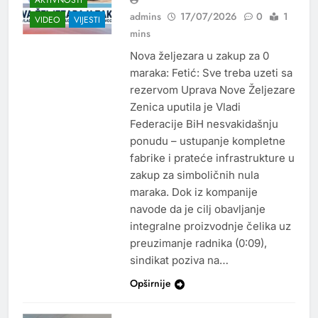
admins
17/07/2026
0
1
VIDEO
VIJESTI
mins
Nova željezara u zakup za 0
maraka: Fetić: Sve treba uzeti sa
rezervom Uprava Nove Željezare
Zenica uputila je Vladi
Federacije BiH nesvakidašnju
ponudu – ustupanje kompletne
fabrike i prateće infrastrukture u
zakup za simboličnih nula
maraka. Dok iz kompanije
navode da je cilj obavljanje
integralne proizvodnje čelika uz
preuzimanje radnika (0:09),
sindikat poziva na…
Opširnije