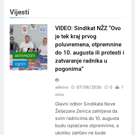
Vijesti
VIDEO: Sindikat NŽZ “Ovo
je tek kraj prvog
poluvremena, otpremnine
do 10. augusta ili protesti i
AKTIVNOSTI
zatvaranje radnika u
VIJESTI
pogonima”
admins
07/08/2026
0
1
mins
Glavni odbor Sindikata Nove
Željezare Zenica zahtijeva da
svim radnicima do 10. augusta
budu isplaćene otpremnine, a
ukoliko zahtjev ne bude