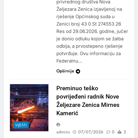
privrednog društva Nova
Željezara Zenica izjavljenoj na
rješenje Općinskog suda u
Zenici broj 43 0 St 274553 26
Res od 29.06.2026. godine, jučer
je donio odluku kojom se žalba
odbija, a prvostepeno rješenje
potvrđuje. Ovu informaciju za
Federalnu…
Opširnije
Preminuo teško
povrijeđeni radnik Nove
Željezare Zenica Mirnes
Kamerić
VIJESTI
admins
07/07/2026
0
2