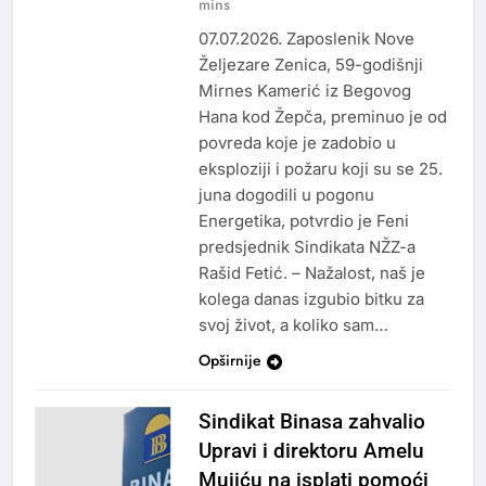
mins
07.07.2026. Zaposlenik Nove
Željezare Zenica, 59-godišnji
Mirnes Kamerić iz Begovog
Hana kod Žepča, preminuo je od
povreda koje je zadobio u
eksploziji i požaru koji su se 25.
juna dogodili u pogonu
Energetika, potvrdio je Feni
predsjednik Sindikata NŽZ-a
Rašid Fetić. – Nažalost, naš je
kolega danas izgubio bitku za
svoj život, a koliko sam…
Opširnije
Sindikat Binasa zahvalio
Upravi i direktoru Amelu
Mujiću na isplati pomoći