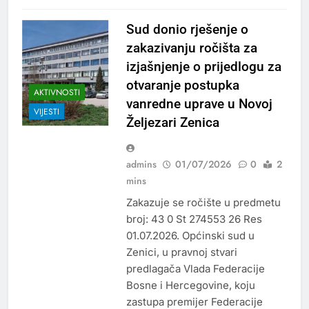
Sud donio rješenje o
zakazivanju ročišta za
izjašnjenje o prijedlogu za
otvaranje postupka
AKTIVNOSTI
vanredne uprave u Novoj
VIJESTI
Željezari Zenica
admins
01/07/2026
0
2
mins
Zakazuje se ročište u predmetu
broj: 43 0 St 274553 26 Res
01.07.2026. Općinski sud u
Zenici, u pravnoj stvari
predlagača Vlada Federacije
Bosne i Hercegovine, koju
zastupa premijer Federacije