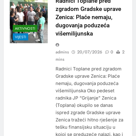
Radnici Toplane pred
zgradom Gradske uprave
Zenica: Plaće nemaju,
dugovanja poduzeća
AKTIVNOSTI
višemilijunska
VIJESTI
admins
20/07/2026
0
2
mins
Radnici Toplane pred zgradom
Gradske uprave Zenica: Plaće
nemaju, dugovanja poduzeća
višemilijunska Oko pedeset
radnika JP “Grijanje” Zenica
(Toplana) okupilo se danas
ispred zgrade Gradske uprave
Zenica tražeći hitno rješenje za
tešku finansijsku situaciju u
kojoj se preduzeće nalazi, kao i