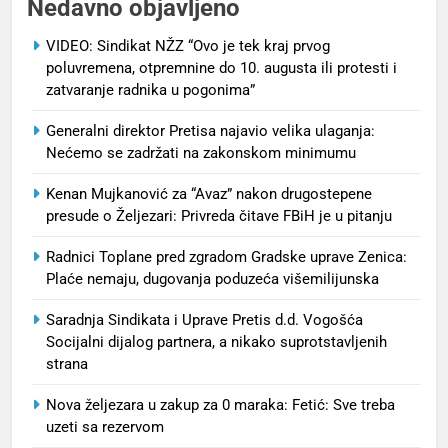
Nedavno objavljeno
VIDEO: Sindikat NŽZ “Ovo je tek kraj prvog
poluvremena, otpremnine do 10. augusta ili protesti i
zatvaranje radnika u pogonima”
Generalni direktor Pretisa najavio velika ulaganja:
Nećemo se zadržati na zakonskom minimumu
Kenan Mujkanović za “Avaz” nakon drugostepene
presude o Željezari: Privreda čitave FBiH je u pitanju
Radnici Toplane pred zgradom Gradske uprave Zenica:
Plaće nemaju, dugovanja poduzeća višemilijunska
Saradnja Sindikata i Uprave Pretis d.d. Vogošća
Socijalni dijalog partnera, a nikako suprotstavljenih
strana
Nova željezara u zakup za 0 maraka: Fetić: Sve treba
uzeti sa rezervom