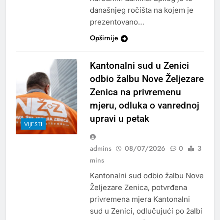
današnjeg ročišta na kojem je
prezentovano…
Opširnije
Kantonalni sud u Zenici
odbio žalbu Nove Željezare
Zenica na privremenu
mjeru, odluka o vanrednoj
upravi u petak
VIJESTI
admins
08/07/2026
0
3
mins
Kantonalni sud odbio žalbu Nove
Željezare Zenica, potvrđena
privremena mjera Kantonalni
sud u Zenici, odlučujući po žalbi