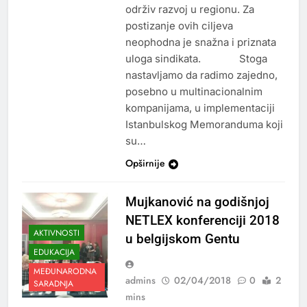
održiv razvoj u regionu. Za
postizanje ovih ciljeva
neophodna je snažna i priznata
uloga sindikata. Stoga
nastavljamo da radimo zajedno,
posebno u multinacionalnim
kompanijama, u implementaciji
Istanbulskog Memoranduma koji
su…
Opširnije
Mujkanović na godišnjoj
NETLEX konferenciji 2018
AKTIVNOSTI
u belgijskom Gentu
EDUKACIJA
MEĐUNARODNA
admins
02/04/2018
0
2
SARADNJA
mins