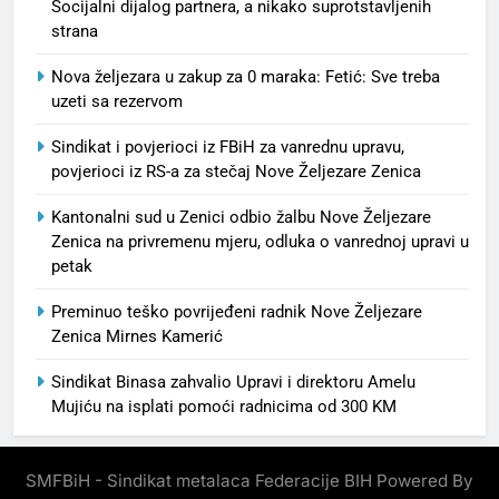
Socijalni dijalog partnera, a nikako suprotstavljenih
strana
Nova željezara u zakup za 0 maraka: Fetić: Sve treba
uzeti sa rezervom
Sindikat i povjerioci iz FBiH za vanrednu upravu,
povjerioci iz RS-a za stečaj Nove Željezare Zenica
Kantonalni sud u Zenici odbio žalbu Nove Željezare
Zenica na privremenu mjeru, odluka o vanrednoj upravi u
petak
Preminuo teško povrijeđeni radnik Nove Željezare
Zenica Mirnes Kamerić
Sindikat Binasa zahvalio Upravi i direktoru Amelu
Mujiću na isplati pomoći radnicima od 300 KM
SMFBiH - Sindikat metalaca Federacije BIH Powered By