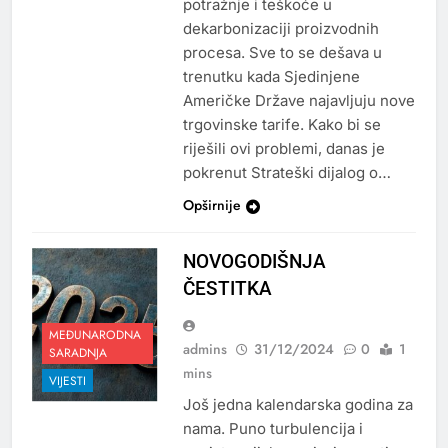
potražnje i teškoće u
dekarbonizaciji proizvodnih
procesa. Sve to se dešava u
trenutku kada Sjedinjene
Američke Države najavljuju nove
trgovinske tarife. Kako bi se
riješili ovi problemi, danas je
pokrenut Strateški dijalog o…
Opširnije
NOVOGODIŠNJA
ČESTITKA
MEĐUNARODNA
admins
31/12/2024
0
1
SARADNJA
mins
VIJESTI
Još jedna kalendarska godina za
nama. Puno turbulencija i