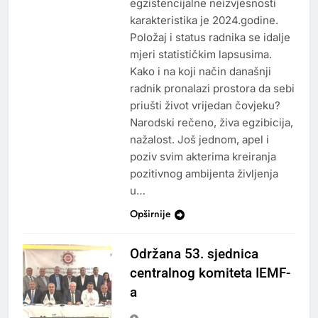
egzistencijalne neizvjesnosti
karakteristika je 2024.godine.
Položaj i status radnika se idalje
mjeri statističkim lapsusima.
Kako i na koji način današnji
radnik pronalazi prostora da sebi
priušti život vrijedan čovjeku?
Narodski rečeno, živa egzibicija,
nažalost. Još jednom, apel i
poziv svim akterima kreiranja
pozitivnog ambijenta življenja
u…
Opširnije
Održana 53. sjednica
centralnog komiteta IEMF-
a