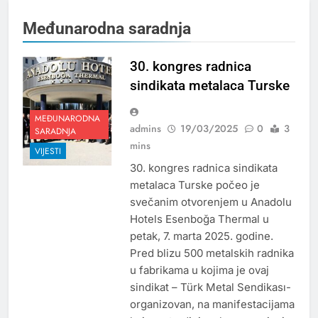
Međunarodna saradnja
30. kongres radnica
sindikata metalaca Turske
MEĐUNARODNA
admins
19/03/2025
0
3
SARADNJA
mins
VIJESTI
30. kongres radnica sindikata
metalaca Turske počeo je
svečanim otvorenjem u Anadolu
Hotels Esenboğa Thermal u
petak, 7. marta 2025. godine.
Pred blizu 500 metalskih radnika
u fabrikama u kojima je ovaj
sindikat – Türk Metal Sendikası-
organizovan, na manifestacijama