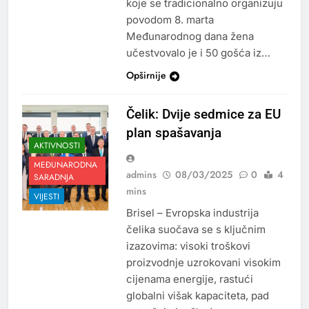
koje se tradicionalno organizuju
povodom 8. marta
Međunarodnog dana žena
učestvovalo je i 50 gošća iz…
Opširnije
Čelik: Dvije sedmice za EU
plan spašavanja
AKTIVNOSTI
MEĐUNARODNA
admins
08/03/2025
0
4
SARADNJA
mins
VIJESTI
Brisel – Evropska industrija
čelika suočava se s ključnim
izazovima: visoki troškovi
proizvodnje uzrokovani visokim
cijenama energije, rastući
globalni višak kapaciteta, pad