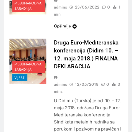
MEĐUNARODNA
admins
23/06/2022
0
1
SARADNJA
min
Opširnije
Druga Euro-Mediteranska
konferencija (Didim 10. –
12. maja 2018.) FINALNA
MEĐUNARODNA
DEKLARACIJA
SARADNJA
VIJESTI
admins
12/05/2018
0
3
mins
U Didimu (Turska) je od 10. – 12.
maja 2018. održana Druga Euro-
Mediteranska konferencija
Sindikata metalnih radnika sa
porukom i pozivom na pravičan i