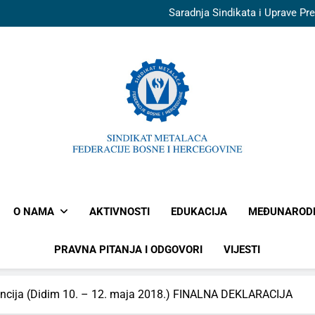
Saradnja Sindikata i Uprave Pre
Generalni direktor Pretisa n
Kenan Mujkanović za “Av
Radnici Toplane pred zg
Saradnja Sindikata i Uprave Pre
Generalni direktor Pretisa n
Kenan Mujkanović za “Av
Radnici Toplane pred zg
Saradnja Sindikata i Uprave Pre
SINDIKAT
FEDERA
O NAMA
AKTIVNOSTI
EDUKACIJA
MEĐUNAROD
PRAVNA PITANJA I ODGOVORI
VIJESTI
encija (Didim 10. – 12. maja 2018.) FINALNA DEKLARACIJA