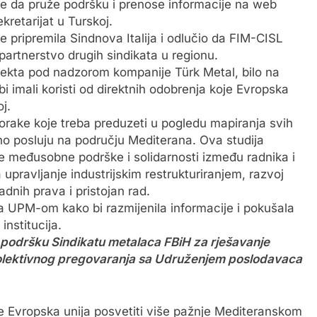
ke da pruže podršku i prenose informacije na web
kretarijat u Turskoj.
je pripremila Sindnova Italija i odlučio da FIM-CISL
 partnerstvo drugih sindikata u regionu.
ojekta pod nadzorom kompanije Türk Metal, bilo na
 bi imali koristi od direktnih odobrenja koje Evropska
j.
orake koje treba preduzeti u pogledu mapiranja svih
no posluju na području Mediterana. Ova studija
je međusobne podrške i solidarnosti između radnika i
a upravljanje industrijskim restrukturiranjem, razvoj
dnih prava i pristojan rad.
sa UPM-om kako bi razmijenila informacije i pokušala
nstitucija.
u podršku Sindikatu metalaca FBiH za rješavanje
olektivnog pregovaranja sa Udruženjem poslodavaca
ropska unija posvetiti više pažnje Mediteranskom