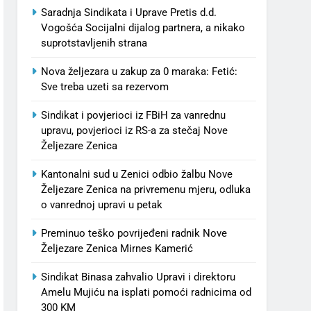
Saradnja Sindikata i Uprave Pretis d.d.
Vogošća Socijalni dijalog partnera, a nikako
suprotstavljenih strana
Nova željezara u zakup za 0 maraka: Fetić:
Sve treba uzeti sa rezervom
Sindikat i povjerioci iz FBiH za vanrednu
upravu, povjerioci iz RS-a za stečaj Nove
Željezare Zenica
Kantonalni sud u Zenici odbio žalbu Nove
Željezare Zenica na privremenu mjeru, odluka
o vanrednoj upravi u petak
Preminuo teško povrijeđeni radnik Nove
Željezare Zenica Mirnes Kamerić
Sindikat Binasa zahvalio Upravi i direktoru
Amelu Mujiću na isplati pomoći radnicima od
300 KM