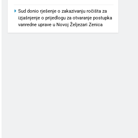
Sud donio rješenje o zakazivanju ročišta za
izjašnjenje o prijedlogu za otvaranje postupka
vanredne uprave u Novoj Željezari Zenica