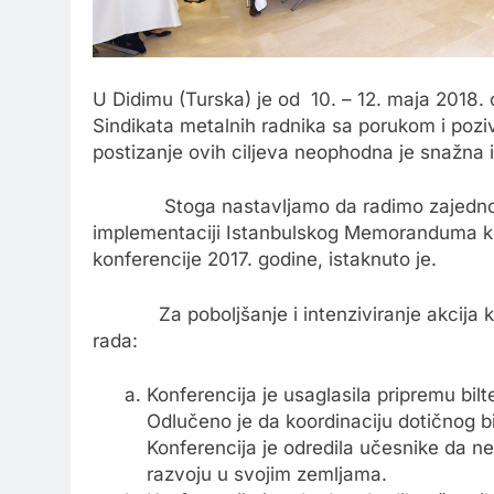
U Didimu (Turska) je od 10. – 12. maja 2018
Sindikata metalnih radnika sa porukom i pozi
postizanje ovih ciljeva neophodna je snažna i
Stoga nastavljamo da radimo zajedno, p
implementaciji Istanbulskog Memoranduma koj
konferencije 2017. godine, istaknuto je.
Za poboljšanje i intenziviranje akcija koord
rada:
Konferencija je usaglasila pripremu bilt
Odlučeno je da koordinaciju dotičnog bi
Konferencija je odredila učesnike da 
razvoju u svojim zemljama.