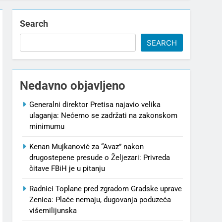
Search
SEARCH
Nedavno objavljeno
Generalni direktor Pretisa najavio velika
ulaganja: Nećemo se zadržati na zakonskom
minimumu
Kenan Mujkanović za “Avaz” nakon
drugostepene presude o Željezari: Privreda
čitave FBiH je u pitanju
Radnici Toplane pred zgradom Gradske uprave
Zenica: Plaće nemaju, dugovanja poduzeća
višemilijunska