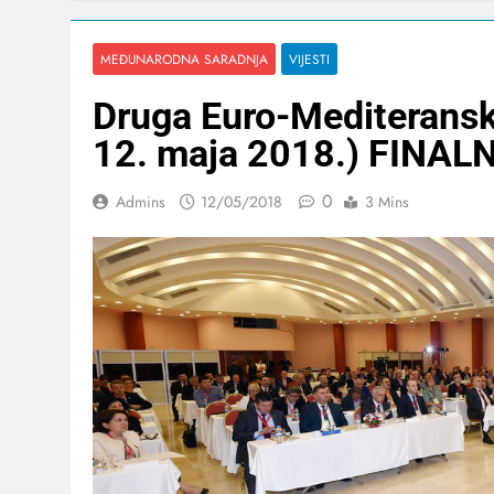
MEĐUNARODNA SARADNJA
VIJESTI
Druga Euro-Mediteransk
12. maja 2018.) FINA
0
Admins
12/05/2018
3 Mins