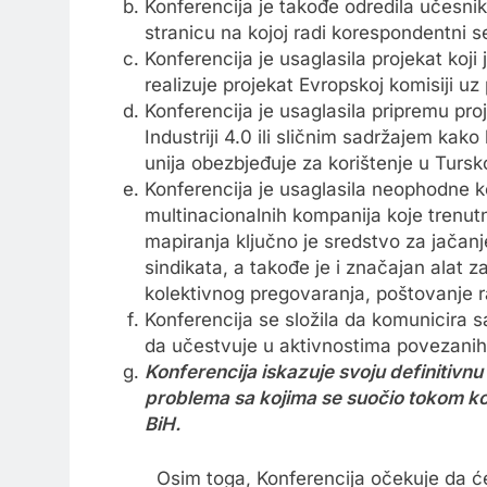
Konferencija je takođe odredila učesni
stranicu na kojoj radi korespondentni se
Konferencija je usaglasila projekat koji 
realizuje projekat Evropskoj komisiji uz
Konferencija je usaglasila pripremu pr
Industriji 4.0 ili sličnim sadržajem kako
unija obezbjeđuje za korištenje u Tursko
Konferencija je usaglasila neophodne k
multinacionalnih kompanija koje trenut
mapiranja ključno je sredstvo za jačan
sindikata, a takođe je i značajan alat z
kolektivnog pregovaranja, poštovanje ra
Konferencija se složila da komunicira 
da učestvuje u aktivnostima povezanih i
Konferencija iskazuje svoju definitivn
problema sa kojima se suočio tokom k
BiH.
Osim toga, Konferencija očekuje da će Ev