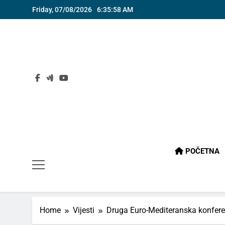
Skip
Friday, 07/08/2026
6:35:59 AM
to
content
POČETNA
Home
Vijesti
Druga Euro-Mediteranska konfer