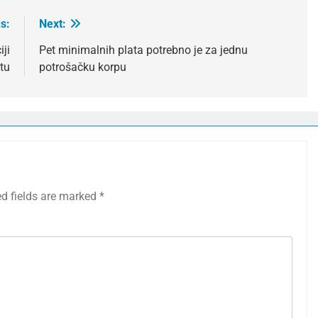
s:
Next:
ji
Pet minimalnih plata potrebno je za jednu
tu
potrošačku korpu
ed fields are marked
*