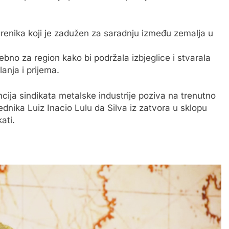
erenika koji je zadužen za saradnju između zemalja u
sebno za region kako bi podržala izbjeglice i stvarala
anja i prijema.
sindikata metalske industrije poziva na trenutno
dnika Luiz Inacio Lulu da Silva iz zatvora u sklopu
ati.