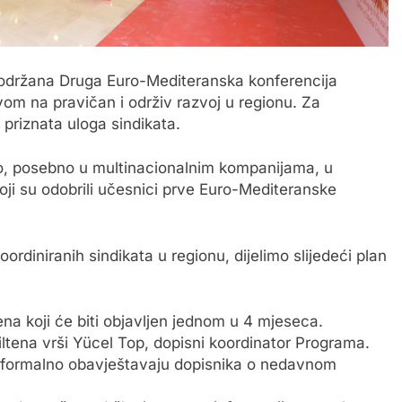
. održana Druga Euro-Mediteranska konferencija
vom na pravičan i održiv razvoj u regionu. Za
 priznata uloga sindikata.
osebno u multinacionalnim kompanijama, u
i su odobrili učesnici prve Euro-Mediteranske
iniranih sindikata u regionu, dijelimo slijedeći plan
ena koji će biti objavljen jednom u 4 mjeseca.
ltena vrši Yücel Top, dopisni koordinator Programa.
neformalno obavještavaju dopisnika o nedavnom