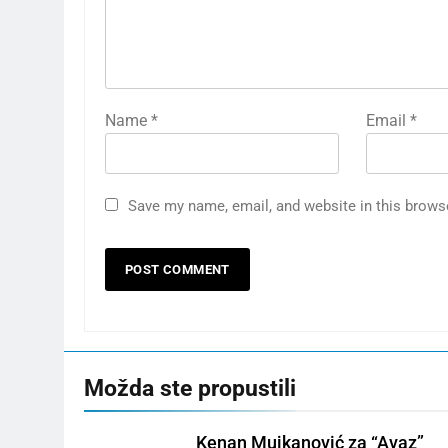
Name
*
Email
*
Save my name, email, and website in this brows
Možda ste propustili
Kenan Mujkanović za “Avaz”