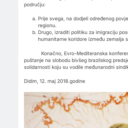
području:
Prije svega, na dodjeli određenog povj
regionu.
Drugo, izraditi politiku za imigraciju po
humanitarne koridore između zemalja sl
Konačno, Evro-Mediteranska konferencija 
puštanje na slobodu bivšeg brazilskog predsje
solidarnosti koju su vodile međunarodni sindik
Didim, 12. maj 2018.godine