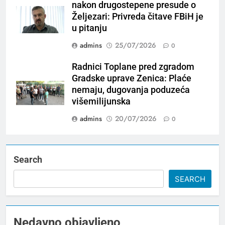
nakon drugostepene presude o
Željezari: Privreda čitave FBiH je
u pitanju
admins
25/07/2026
0
Radnici Toplane pred zgradom
Gradske uprave Zenica: Plaće
nemaju, dugovanja poduzeća
višemilijunska
admins
20/07/2026
0
Search
SEARCH
Nedavno objavljeno