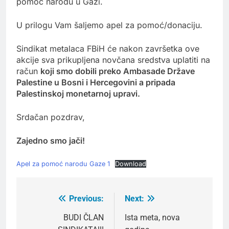
pomoć narodu u Gazi.
U prilogu Vam šaljemo apel za pomoć/donaciju.
Sindikat metalaca FBiH će nakon završetka ove
akcije sva prikupljena novčana sredstva uplatiti na
račun
koji smo dobili preko Ambasade Države
Palestine u Bosni i Hercegovini a pripada
Palestinskoj monetarnoj upravi.
Srdačan pozdrav,
Zajedno smo jači!
Apel za pomoć narodu Gaze 1
Download
Previous:
Next:
Post
navigation
BUDI ČLAN
Ista meta, nova