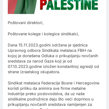
Poštovani direktori,
Poštovane kolege i kolegice sindikalci,
Dana 15.11.2023.godini održana je sjednica
Upravnog odbora Sindikata metalaca FBiH na
kojoj je donešena Odluka o prikupljanju novčanih
sredstava za narod Gaze koji je od
07.10.2023.godine izložen konstantnoj agresiji od
strane izraelskog okupatora.
Sindikat metalaca Federacije Bosne i Hercegovine
koristi priliku da animira sve firme metalne
industrije preko poslovodstva, da uz naše
sindikalne podružnice daju što veći doprinos u
prikupljanju novčanih sredstava namijenjen za