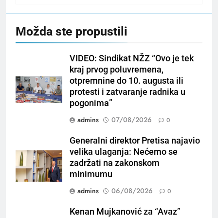
Možda ste propustili
VIDEO: Sindikat NŽZ “Ovo je tek
kraj prvog poluvremena,
otpremnine do 10. augusta ili
protesti i zatvaranje radnika u
pogonima”
admins
07/08/2026
0
Generalni direktor Pretisa najavio
velika ulaganja: Nećemo se
zadržati na zakonskom
minimumu
admins
06/08/2026
0
Kenan Mujkanović za “Avaz”