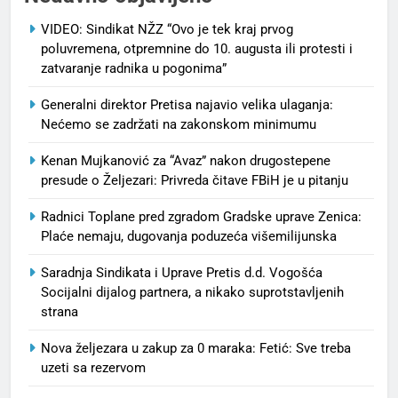
VIDEO: Sindikat NŽZ “Ovo je tek kraj prvog
poluvremena, otpremnine do 10. augusta ili protesti i
zatvaranje radnika u pogonima”
Generalni direktor Pretisa najavio velika ulaganja:
Nećemo se zadržati na zakonskom minimumu
Kenan Mujkanović za “Avaz” nakon drugostepene
presude o Željezari: Privreda čitave FBiH je u pitanju
Radnici Toplane pred zgradom Gradske uprave Zenica:
Plaće nemaju, dugovanja poduzeća višemilijunska
Saradnja Sindikata i Uprave Pretis d.d. Vogošća
Socijalni dijalog partnera, a nikako suprotstavljenih
strana
Nova željezara u zakup za 0 maraka: Fetić: Sve treba
uzeti sa rezervom