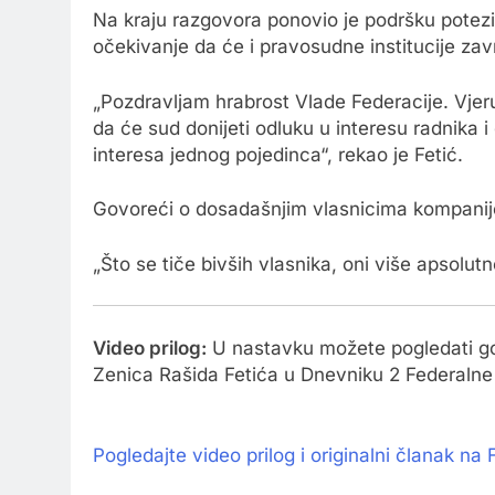
Na kraju razgovora ponovio je podršku potezi
očekivanje da će i pravosudne institucije završ
„Pozdravljam hrabrost Vlade Federacije. Vjer
da će sud donijeti odluku u interesu radnika 
interesa jednog pojedinca“, rekao je Fetić.
Govoreći o dosadašnjim vlasnicima kompanije,
„Što se tiče bivših vlasnika, oni više apsolut
Video prilog:
U nastavku možete pogledati go
Zenica Rašida Fetića u Dnevniku 2 Federalne t
Pogledajte video prilog i originalni članak na