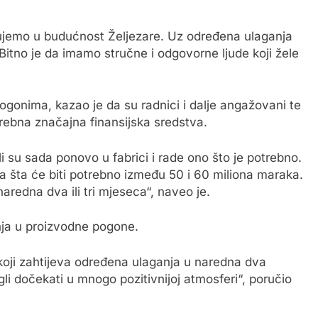
ujemo u budućnost Željezare. Uz određena ulaganja
tno je da imamo stručne i odgovorne ljude koji žele
gonima, kazao je da su radnici i dalje angažovani te
rebna značajna finansijska sredstva.
li su sada ponovo u fabrici i rade ono što je potrebno.
a šta će biti potrebno između 50 i 60 miliona maraka.
redna dva ili tri mjeseca“, naveo je.
nja u proizvodne pogone.
 koji zahtijeva određena ulaganja u naredna dva
 dočekati u mnogo pozitivnijoj atmosferi“, poručio