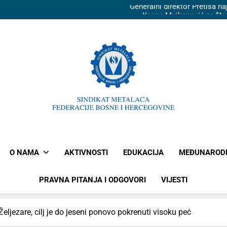
Generalni direktor Pretisa n
Kenan Mujkanović za “Av
Radnici Toplane pred zg
VIDEO: Sindikat NŽZ “Ovo je te
augusta
Generalni direktor Pretisa n
Kenan Mujkanović za “Av
Radnici Toplane pred zg
SINDIKAT
FEDERA
O NAMA
AKTIVNOSTI
EDUKACIJA
MEĐUNAROD
PRAVNA PITANJA I ODGOVORI
VIJESTI
Željezare, cilj je do jeseni ponovo pokrenuti visoku peć