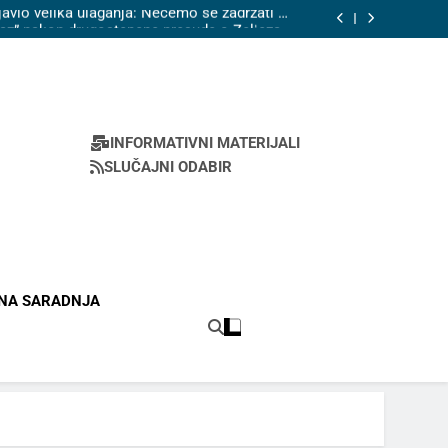
ajavio velika ulaganja: Nećemo se zadržati na
zakonskom minimumu
az” nakon drugostepene presude o Željezari:
Privreda čitave FBiH je u pitanju
radom Gradske uprave Zenica: Plaće nemaju,
dugovanja poduzeća višemilijunska
k kraj prvog poluvremena, otpremnine do 10.
 ili protesti i zatvaranje radnika u pogonima”
ajavio velika ulaganja: Nećemo se zadržati na
zakonskom minimumu
az” nakon drugostepene presude o Željezari:
Privreda čitave FBiH je u pitanju
radom Gradske uprave Zenica: Plaće nemaju,
dugovanja poduzeća višemilijunska
INFORMATIVNI MATERIJALI
SLUČAJNI ODABIR
 METALACA
CIJE BiH
NA SARADNJA