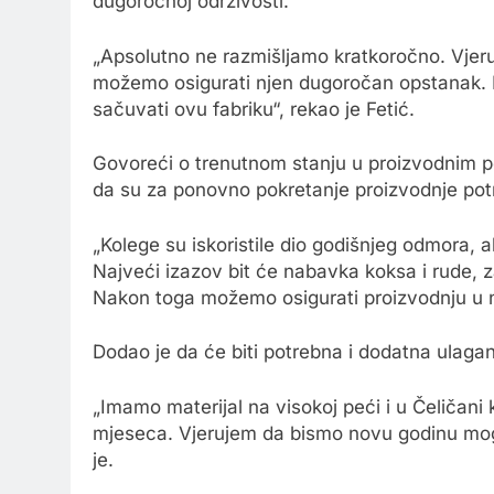
dugoročnoj održivosti.
„Apsolutno ne razmišljamo kratkoročno. Vjer
možemo osigurati njen dugoročan opstanak. Bi
sačuvati ovu fabriku“, rekao je Fetić.
Govoreći o trenutnom stanju u proizvodnim po
da su za ponovno pokretanje proizvodnje pot
„Kolege su iskoristile dio godišnjeg odmora, a
Najveći izazov bit će nabavka koksa i rude, z
Nakon toga možemo osigurati proizvodnju u na
Dodao je da će biti potrebna i dodatna ulaga
„Imamo materijal na visokoj peći i u Čeličani
mjeseca. Vjerujem da bismo novu godinu mogli
je.