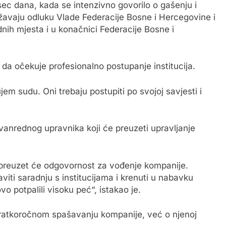
sec dana, kada se intenzivno govorilo o gašenju i
ržavaju odluku Vlade Federacije Bosne i Hercegovine i
dnih mjesta i u konačnici Federacije Bosne i
da očekuje profesionalno postupanje institucija.
em sudu. Oni trebaju postupiti po svojoj savjesti i
 vanrednog upravnika koji će preuzeti upravljanje
i preuzet će odgovornost za vođenje kompanije.
taviti saradnju s institucijama i krenuti u nabavku
o potpalili visoku peć“, istakao je.
 kratkoročnom spašavanju kompanije, već o njenoj