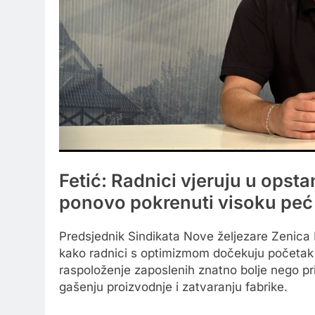
Fetić: Radnici vjeruju u opstan
ponovo pokrenuti visoku peć
Predsjednik Sindikata Nove željezare Zenica R
kako radnici s optimizmom dočekuju početak p
raspoloženje zaposlenih znatno bolje nego p
gašenju proizvodnje i zatvaranju fabrike.