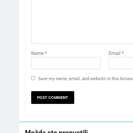
Name
*
Email
*
Save my name, email, and website in this brows
Možda ste propustili