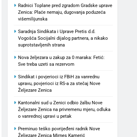
Radnici Toplane pred zgradom Gradske uprave
Zenica: Plaće nemaju, dugovanja poduzeća
višemilijunska
Saradnja Sindikata i Uprave Pretis d.d.
Vogošća Socijalni dijalog partnera, a nikako
suprotstavljenih strana
Nova željezara u zakup za 0 maraka: Fetić:
Sve treba uzeti sa rezervom
Sindikat i povjerioci iz FBiH za vanrednu
upravu, povjerioci iz RS-a za stečaj Nove
Željezare Zenica
Kantonalni sud u Zenici odbio žalbu Nove
Željezare Zenica na privremenu mjeru, odluka
o vanrednoj upravi u petak
Preminuo teško povrijeđeni radnik Nove
Željezare Zenica Mirnes Kamerić