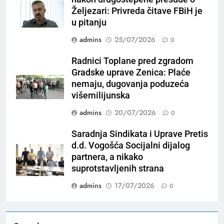
Željezari: Privreda čitave FBiH je
u pitanju
admins
25/07/2026
0
Radnici Toplane pred zgradom
Gradske uprave Zenica: Plaće
nemaju, dugovanja poduzeća
višemilijunska
admins
20/07/2026
0
Saradnja Sindikata i Uprave Pretis
d.d. Vogošća Socijalni dijalog
partnera, a nikako
suprotstavljenih strana
admins
17/07/2026
0