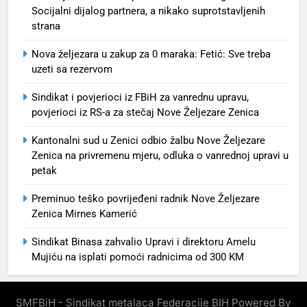
Socijalni dijalog partnera, a nikako suprotstavljenih
strana
Nova željezara u zakup za 0 maraka: Fetić: Sve treba
uzeti sa rezervom
Sindikat i povjerioci iz FBiH za vanrednu upravu,
povjerioci iz RS-a za stečaj Nove Željezare Zenica
Kantonalni sud u Zenici odbio žalbu Nove Željezare
Zenica na privremenu mjeru, odluka o vanrednoj upravi u
petak
Preminuo teško povrijeđeni radnik Nove Željezare
Zenica Mirnes Kamerić
Sindikat Binasa zahvalio Upravi i direktoru Amelu
Mujiću na isplati pomoći radnicima od 300 KM
SMFBiH - Sindikat metalaca Federacije BIH Powered By