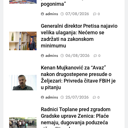
pogonima”
admins
07/08/2026
0
Generalni direktor Pretisa najavio
velika ulaganja: Nećemo se
zadržati na zakonskom
minimumu
admins
06/08/2026
0
Kenan Mujkanović za “Avaz”
nakon drugostepene presude o
Željezari: Privreda čitave FBiH je
u pitanju
admins
25/07/2026
0
Radnici Toplane pred zgradom
Gradske uprave Zenica: Plaće
nemaju, dugovanja poduzeća