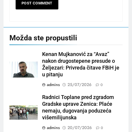
Možda ste propustili
Kenan Mujkanović za “Avaz”
nakon drugostepene presude o
Željezari: Privreda čitave FBiH je
u pitanju
admins
25/07/2026
0
Radnici Toplane pred zgradom
Gradske uprave Zenica: Plaće
nemaju, dugovanja poduzeća
višemilijunska
admins
20/07/2026
0